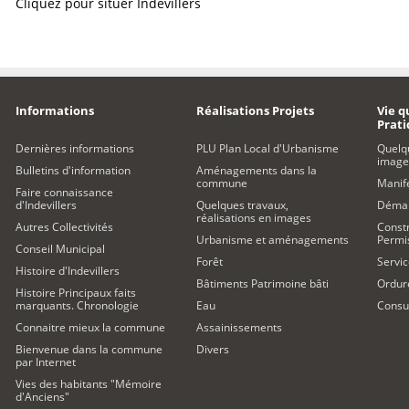
Cliquez pour situer Indevillers
Informations
Réalisations Projets
Vie q
Prat
Dernières informations
PLU Plan Local d'Urbanisme
Quelq
image
Bulletins d'information
Aménagements dans la
commune
Manife
Faire connaissance
d'Indevillers
Quelques travaux,
Démar
réalisations en images
Autres Collectivités
Constr
Urbanisme et aménagements
Permi
Conseil Municipal
Forêt
Servic
Histoire d'Indevillers
Bâtiments Patrimoine bâti
Ordur
Histoire Principaux faits
marquants. Chronologie
Eau
Consul
Connaitre mieux la commune
Assainissements
Bienvenue dans la commune
Divers
par Internet
Vies des habitants "Mémoire
d'Anciens"