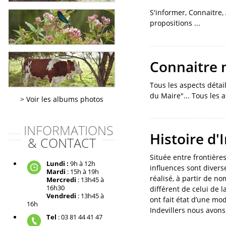
S'informer, Connaitre, 
propositions ...
Connaitre
Tous les aspects déta
du Maire"... Tous les 
Voir les albums photos
INFORMATIONS
Histoire d'
& CONTACT
Située entre frontières
Lundi :
9h à 12h
influences sont divers
Mardi
: 15h à 19h
réalisé, à partir de n
Mercredi
: 13h45 à
16h30
différent de celui de l
Vendredi
: 13h45 à
ont fait état d’une mo
16h
Indevillers nous avons
Tel
: 03 81 44 41 47