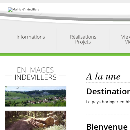
Aller
au
contenu.
|
Aller
à
la
navigation
Informations
Réalisations
Vie
Projets
Vi
EN IMAGES
A la une
INDEVILLERS
Destinatio
Le pays horloger en hiv
Bienvenue 